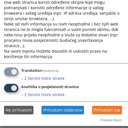
Ova web stranica koristi određene skripte koje mogu
the
the
pohranjivati i koristiti određene informacije iz vašeg
calendar
calendar
Kako sudovi uzimaju predmete u rad?
browsera i vašeg uređaja (npr. IP adresa uređaja, varijable o
and
and
sesiji unutar browsera, ...).
select
select
Neke od ovih informacija su nam neophodne i bez njih web
Gdje mogu dobiti instrukcije za plaćanje?
a
a
stranica ne bi mogla fukcionisati u svom punom obimu, dok
neke nisu prijeko neophodne a služe za dodatne stvari (npr.
date.
date.
Kako mogu saznati visinu određene sudske takse?
procjenu nivoa posjećenosti, budućeg usavršavanja
Press
Press
stranice...).
the
the
Na ovom mjestu možete dozvoliti ili uskratiti pravo na
question
question
korištenje tih informacija.
mark
mark
key
key
Translation
(obavezna)
to
to
↓
2
Servisi treće strane
get
get
the
the
Analitika o posjećenosti stranica
keyboard
keyboard
↓
2
Servisi treće strane
shortcuts
shortcuts
for
for
Ne prihvatam
Prihvatam odabrane
Prihvatam sve
changing
changing
dates.
dates.
Pokreće Klaro!