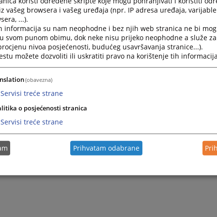
nica koristi određene skripte koje mogu pohranjivati i koristiti od
iz vašeg browsera i vašeg uređaja (npr. IP adresa uređaja, varijable 
era, ...).
h informacija su nam neophodne i bez njih web stranica ne bi mog
i u svom punom obimu, dok neke nisu prijeko neophodne a služe z
 procjenu nivoa posjećenosti, budućeg usavršavanja stranice...).
tu možete dozvoliti ili uskratiti pravo na korištenje tih informacija
nslation
(obavezna)
Servisi treće strane
Trenutno nema vijesti
litika o posjećenosti stranica
Servisi treće strane
tam
Prihvatam odabrane
Pri