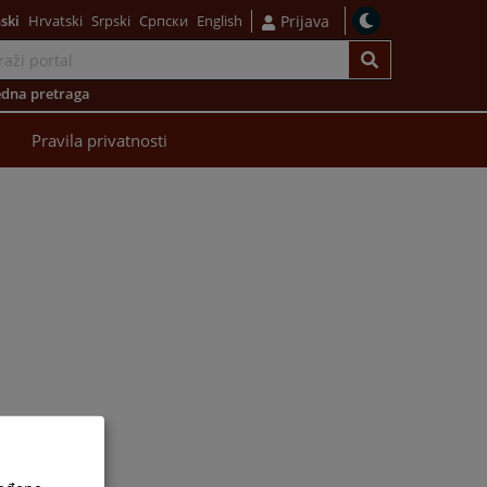
ski
Hrvatski
Srpski
Српски
English
Prijava
dna pretraga
Pravila privatnosti