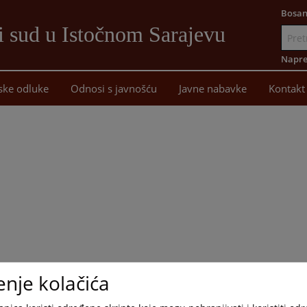
Bosan
i sud u Istočnom Sarajevu
Idi
na
Napre
sadržaj
ske odluke
Odnosi s javnošću
Javne nabavke
Kontakt
enje kolačića