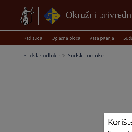
Okružni privredn
Rad suda
Oglasna ploča
Vaša pitanja
Sud
Sudske odluke
Sudske odluke
Korišt