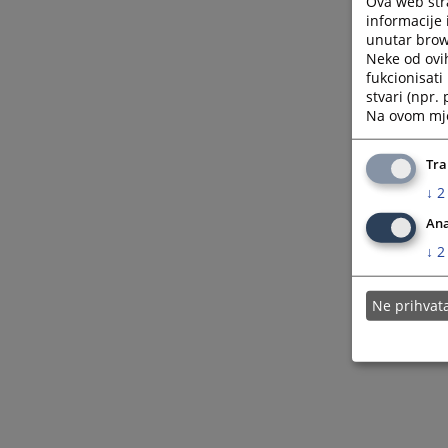
Ova web stra
informacije 
unutar brows
Neke od ovi
fukcionisat
stvari (npr.
Na ovom mjes
Tra
↓
2
Ana
↓
2
Ne prihva