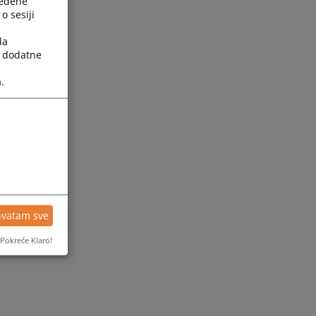
ređene
o sesiji
la
a dodatne
.
hvatam sve
Pokreće Klaro!