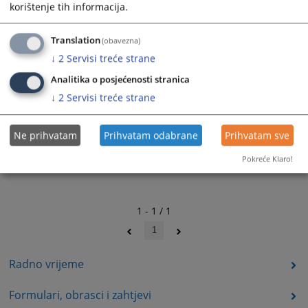
korištenje tih informacija.
Translation
(obavezna)
↓
2
Servisi treće strane
Analitika o posjećenosti stranica
↓
2
Servisi treće strane
Ne prihvatam
Prihvatam odabrane
Prihvatam sve
Pokreće Klaro!
1 - 1 / 1
1
Radno vrijeme
Formulari, obrasci i zahtjevi