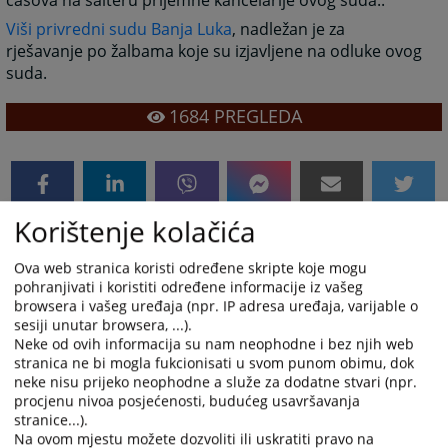
časova na šalteru prijemne kancelarije ovog suda..
Viši privredni sudu Banja Luka
, nadležan je za
rješavanje po žalbama koje su izjavljene na odluke ovog
suda.
1684
PREGLEDA
Korištenje kolačića
Linkovi
Ova web stranica koristi određene skripte koje mogu
Viši privreni sud Banja Luka
pohranjivati i koristiti određene informacije iz vašeg
browsera i vašeg uređaja (npr. IP adresa uređaja, varijable o
sesiji unutar browsera, ...).
Neke od ovih informacija su nam neophodne i bez njih web
stranica ne bi mogla fukcionisati u svom punom obimu, dok
neke nisu prijeko neophodne a služe za dodatne stvari (npr.
procjenu nivoa posjećenosti, budućeg usavršavanja
stranice...).
Na ovom mjestu možete dozvoliti ili uskratiti pravo na