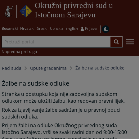
Okružni privredni sud u
Istočnom Sarajevu
Bosanski
Hrvatski
Srpski
Српски
English
Prijava
Napredna pretraga
Žalbe na sudske odluke
Rad suda
Upute građanima
Žalbe na sudske odluke
Stranka u postupku koja nije zadovoljna sudskom
odlukom može uložiti žalbu, kao redovan pravni lijek.
Rok za izjavljivanje žalbe sadržan je u pravnoj pouci
sudskih odluka. .
Prijem žalbi na odluke Okružnog privrednog suda
Istočno Sarajevo, vrši se svaki radni dan od 9:00-15:00