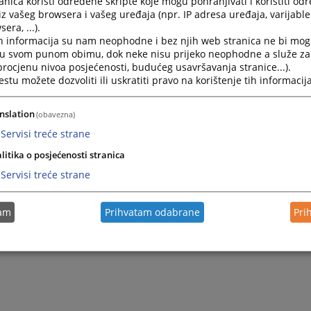
nica koristi određene skripte koje mogu pohranjivati i koristiti od
 možete postaviti preko on-line forme "Pitajte nas" u prilogu
iz vašeg browsera i vašeg uređaja (npr. IP adresa uređaja, varijable 
era, ...).
irati osobu za odnose sa javnošču (
Opširnije...
)
h informacija su nam neophodne i bez njih web stranica ne bi mog
i u svom punom obimu, dok neke nisu prijeko neophodne a služe z
 procjenu nivoa posjećenosti, budućeg usavršavanja stranice...).
tu možete dozvoliti ili uskratiti pravo na korištenje tih informacija
nslation
(obavezna)
Servisi treće strane
litika o posjećenosti stranica
Servisi treće strane
tam
Prihvatam odabrane
Pri