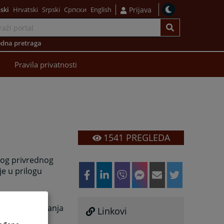
ski
Hrvatski
Srpski
Српски
English
Prijava
dna pretraga
Pravila privatnosti
1541
PREGLEDA
žnog privrednog
je u prilogu
 ove vrste
rugi vid obraćanja
Linkovi
ko obraćanje.