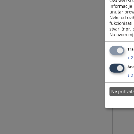
Ova web stra
Pitanja
informacije 
unutar brows
kontakt
Neke od ovi
fukcionisat
stvari (npr.
Na ovom mjes
Tra
↓
2
Ana
↓
2
Ne prihva