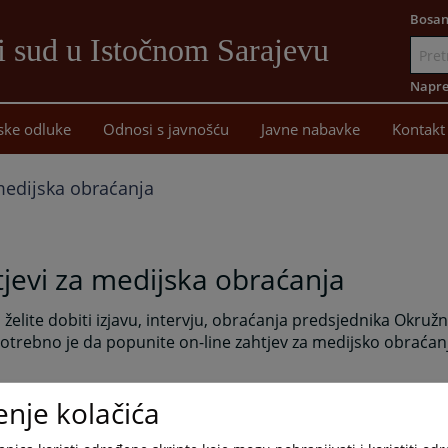
Bosan
i sud u Istočnom Sarajevu
Idi
na
Napre
sadržaj
ske odluke
Odnosi s javnošću
Javne nabavke
Kontakt
medijska obraćanja
jevi za medijska obraćanja
 želite dobiti izjavu, intervju, obraćanja predsjednika Okru
otrebno je da popunite on-line zahtjev za medijsko obraćan
govarajuće pripreme informacija i što efikasnijeg obavljanja
enje kolačića
, sugerišemo medijima da ukoliko žele izjave, intervjue ili d
nih osoba našeg Suda, da popune on-line zahtjev za medijs