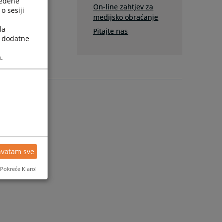
ređene
On-line zahtjev za
 desno ili
o sesiji
medijsko obraćanje
la
Pitajte nas
a dodatne
.
hvatam sve
Pokreće Klaro!