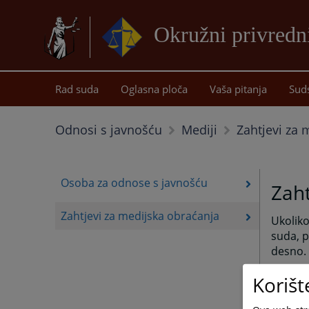
Okružni privredn
Rad suda
Oglasna ploča
Vaša pitanja
Sud
Zahtjevi za 
Odnosi s javnošću
Mediji
Osoba za odnose s javnošću
Zaht
Zahtjevi za medijska obraćanja
Ukoliko
suda, p
desno.
Radi od
Korišt
poslova
ovlašte