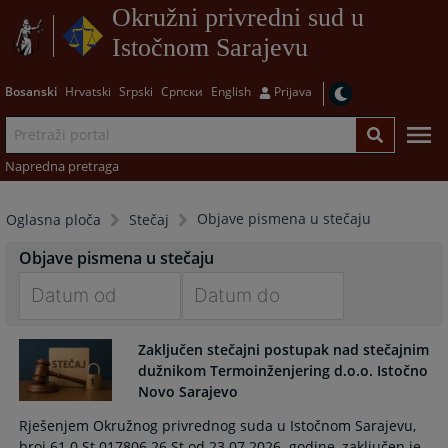
Okružni privredni sud u
Istočnom Sarajevu
Bosanski
Hrvatski
Srpski
Српски
English
Prijava
Napredna pretraga
Objave pismena u stečaju
Oglasna ploča
Stečaj
Objave pismena u stečaju
Navigate
Navigate
Zaključen stečajni postupak nad stečajnim
forward
forward
dužnikom Termoinženjering d.o.o. Istočno
to
to
Novo Sarajevo
interact
interact
with
with
Rješenjem Okružnog privrednog suda u Istočnom Sarajevu,
the
the
broj 61 0 St 017806 26 St od 23.07.2026. godine, zaključen je