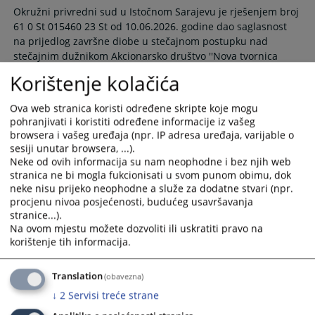
Okružni privredni sud u Istočnom Sarajevu je rješenjem broj
61 0 St 015460 23 St od 10.06.2026. godine dao saglasnost
na prijedlog završne diobe u stečajnom postupku nad
stečajnim dužnikom Akcionarsko društvo ''Nova tvornica
prečistača'' Rogatica, te je istim rješenjem određeno ročište
Korištenje kolačića
za glavnu diobu za dan 08.07.2026. godine u 10:00 sati u
prostorijama suda.
Ova web stranica koristi određene skripte koje mogu
11.06.2026.
pohranjivati i koristiti određene informacije iz vašeg
browsera i vašeg uređaja (npr. IP adresa uređaja, varijable o
sesiji unutar browsera, ...).
Otvoren stečajni postupak nad pravnim
Neke od ovih informacija su nam neophodne i bez njih web
licem „Novi Autodijelovi“ a.d. Rudo
stranica ne bi mogla fukcionisati u svom punom obimu, dok
neke nisu prijeko neophodne a služe za dodatne stvari (npr.
procjenu nivoa posjećenosti, budućeg usavršavanja
Rješenjem Okružnog privrednog suda u Istočnom Sarajevu,
stranice...).
broj: 61 0 St 017854 26 St od 08.06.2026. godine, otvoren je
Na ovom mjestu možete dozvoliti ili uskratiti pravo na
stečajni postupak nad pravnim licem „Novi Autodijelovi“ a.d.
korištenje tih informacija.
Rudo, Industrijska bb, Rudo.
08.06.2026.
Translation
(obavezna)
↓
2
Servisi treće strane
Zakazana skupština povjerilaca nad