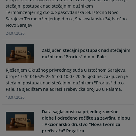
calendar
calendar
stečajni postupak nad stečajnim dužnikom
and
and
Termoinženjering d.o.o, Spasovdanska 34, Istočno Novo
select
select
Sarajevo.Termoinženjering d.o.o., Spasovdanska 34, Istočno
a
a
Novo Sarajev
date.
date.
24.07.2026.
Press
Press
the
the
Zaključen stečajni postupak nad stečajnim
question
question
dužnikom "Prorius" d.o.o. Pale
mark
mark
key
key
Rješenjem Okružnog privrednog suda u Istočnom Sarajevu,
to
to
broj 61 0 St 016629 25 St od 10.07.2026. godine, zaključen je
get
get
stečajni postupak nad stečajnim dužnikom "Prorius" d.o.o.
the
the
Pale, sa sjedištem na adresi Trebevićka broj 20 u Palama.
keyboard
keyboard
shortcuts
shortcuts
13.07.2026.
for
for
changing
changing
Data saglasnost na prijedlog završne
dates.
dates.
diobe i određeno ročište za završnu diobu
- Akcionarsko društvo ''Nova tvornica
prečistača'' Rogatica