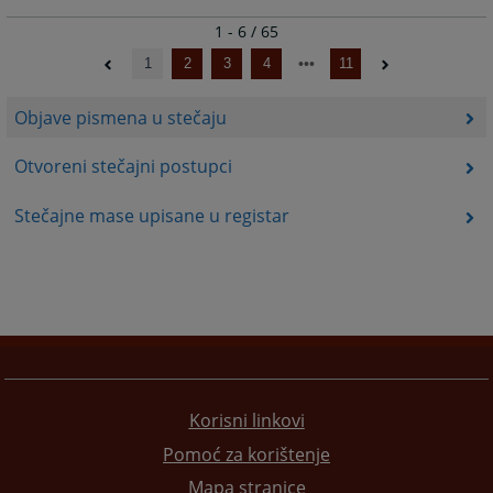
1 - 6 / 65
1
2
3
4
11
Objave pismena u stečaju
Otvoreni stečajni postupci
Stečajne mase upisane u registar
Korisni linkovi
Pomoć za korištenje
Mapa stranice