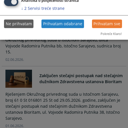
imovinom pravnog lica Društvo sa
Analitika o posjećenosti stranica
ograničenom odgovornošću za
↓
2
Servisi treće strane
proizvodnju, trgovinu i usluge Katerpilar
d.o.o. Sokolac
Ne prihvatam
Prihvatam odabrane
Prihvatam sve
Zakazuje se skupština povjerilaca za dan PETAK 03.07.2026.
godine u 11:00 sati koje će se održati u prostorijama
Pokreće Klaro!
Okružnog privrednog suda u Istočnom Sarajevu, ulica
Vojvode Radomira Putnika bb, Istočno Sarajevo, sudnica broj
15.
02.06.2026.
Zaključen stečajni postupak nad stečajnim
dužnikom Zdravstvena ustanova Bioritam
Rješenjem Okružnog privrednog suda u Istočnom Sarajevu,
broj 61 0 St 016801 25 St od 29.05.2026. godine, zaključen je
stečajni postupak nad stečajnim dužnikom Zdravstvena
ustanova Bioritam, ul. Vojvode Radomira Putnika 38, Istočno
Sarajevo.
01.06.2026.