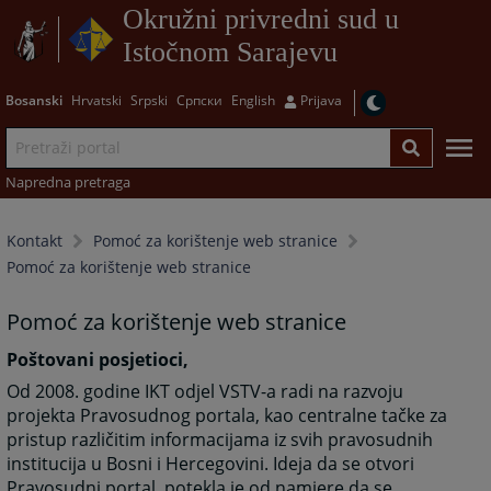
Okružni privredni sud u
Istočnom Sarajevu
Bosanski
Hrvatski
Srpski
Српски
English
Prijava
Napredna pretraga
Kontakt
Pomoć za korištenje web stranice
Pomoć za korištenje web stranice
Pomoć za korištenje web stranice
Poštovani posjetioci,
Od 2008. godine IKT odjel VSTV-a radi na razvoju
projekta Pravosudnog portala, kao centralne tačke za
pristup različitim informacijama iz svih pravosudnih
institucija u Bosni i Hercegovini. Ideja da se otvori
Pravosudni portal, potekla je od namjere da se