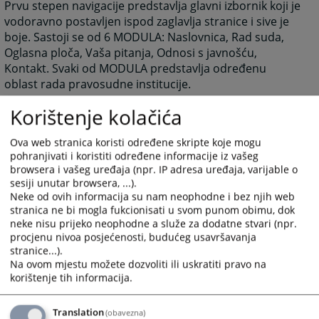
Prvu stepen navigacije predstavlja glavni izbornik koji je
vodoravno postavljen ispod zaglavlja stranice i sive je
boje. Sastoji se od 6 MODULA: Naslovnica, Rad suda,
Oglasna ploča, Vaša pitanja, Odnosi s javnošću,
Kontakt. Svaki od MODULA predstavlja određenu
oblast rada pravosudne institucije.
Nakon izbora jednog od MODULA, prelazite na drugi
Korištenje kolačića
stepen navigacije, koja je vodoravno postavljena ispod
Glavnog izbornika i crvene je boje. Pomoću ovog
Ova web stranica koristi određene skripte koje mogu
izbornika birate KATEGORIJU Vašeg interesovanja
pohranjivati i koristiti određene informacije iz vašeg
unutar svakog MODULA.
browsera i vašeg uređaja (npr. IP adresa uređaja, varijable o
sesiji unutar browsera, ...).
Treći stepen navigacije predstavlja vertikalni izbornik,
Neke od ovih informacija su nam neophodne i bez njih web
koji se nalazi ispod izbornika KATEGORIJA, na desnoj
stranica ne bi mogla fukcionisati u svom punom obimu, dok
strani u odnosu na dio predviđen za sadržaj. Na ovom
neke nisu prijeko neophodne a služe za dodatne stvari (npr.
izborniku birate PODKATEGORIJU, odnosno konkretan
procjenu nivoa posjećenosti, budućeg usavršavanja
sadržaj koji vas interesuje.
stranice...).
Na ovom mjestu možete dozvoliti ili uskratiti pravo na
Posljednji dio predstavlja sadržajni dio izabrane
korištenje tih informacija.
PODKATEGORIJE. Taj sadržajni dio može biti prikaz
konkretne vijesti ili prikaz drugih elemenata koje
Translation
(obavezna)
određena PODKATEGORIJA predstavlja (slike, linkovi,