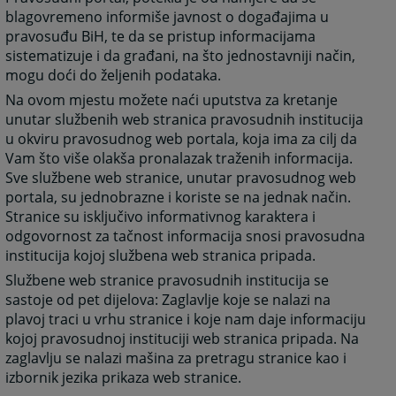
blagovremeno informiše javnost o događajima u
pravosuđu BiH, te da se pristup informacijama
sistematizuje i da građani, na što jednostavniji način,
mogu doći do željenih podataka.
Na ovom mjestu možete naći uputstva za kretanje
unutar službenih web stranica pravosudnih institucija
u okviru pravosudnog web portala, koja ima za cilj da
Vam što više olakša pronalazak traženih informacija.
Sve službene web stranice, unutar pravosudnog web
portala, su jednobrazne i koriste se na jednak način.
Stranice su isključivo informativnog karaktera i
odgovornost za tačnost informacija snosi pravosudna
institucija kojoj službena web stranica pripada.
Službene web stranice pravosudnih institucija se
sastoje od pet dijelova: Zaglavlje koje se nalazi na
plavoj traci u vrhu stranice i koje nam daje informaciju
kojoj pravosudnoj instituciji web stranica pripada. Na
zaglavlju se nalazi mašina za pretragu stranice kao i
izbornik jezika prikaza web stranice.