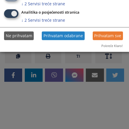
Linkovi
↓
2
Servisi treće strane
Adresar pravosudnih institucija
Analitika o posjećenosti stranica
↓
2
Servisi treće strane
11224
PREGLEDA
Ne prihvatam
Prihvatam odabrane
Prihvatam sve
Pokreće Klaro!