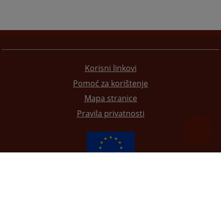
Korisni linkovi
Pomoć za korištenje
Mapa stranice
Pravila privatnosti
Redizajn web stranice je finansirala Evropska unija. Za njen sadržaj isključivo je odgovorno
Visoko sudsko i tužilačko vijeće BiH i ona ne odražava nužno stavove Evropske unije.