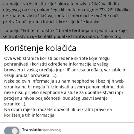
- u polje "Naziv institucije" ukucajte naziv tužilaštva ili dio
njegovog naziva, nakon čega kliknete na dugme "Traži". Ukoliko
ne znate naziv tužilaštva, kontakt informacije možete naći
pretražujući prema lokaciji, kroz sljedeće korake:
- u polju "Entitet ili distrikt" birate teritorijalnu jedinicu u kojoj
se tužilaštvo, čije kontakt podatke tražite, nalazi. Nakon tog
koraka, otvoriće se polje kanton, odnosno grad u kom trebate
Korištenje kolačića
izabrati lokaciju na kojoj se tužilaštvo nalazi i zatim kliknuti
dugme "Traži".
Ova web stranica koristi određene skripte koje mogu
Nakon ove akcije dobićete jedno ili više tužilaštava koje
pohranjivati i koristiti određene informacije iz vašeg
odgovaraju uslovima pretrage.
browsera i vašeg uređaja (npr. IP adresa uređaja, varijable o
sesiji unutar browsera, ...).
Podaci adresara pravosudnih institucija se održavaju
Neke od ovih informacija su nam neophodne i bez njih web
centralizovano. Ukoliko imate saznanja o promjeni kontakt
stranica ne bi mogla fukcionisati u svom punom obimu, dok
podataka za institucije iz adresara, molimo kontaktirajte Web
neke nisu prijeko neophodne a služe za dodatne stvari (npr.
uredništvo putem adrese:
weburednistvo@pravosudje.ba
procjenu nivoa posjećenosti, budućeg usavršavanja
stranice...).
Adresar je dostupan putem linka prikazanog u okviru desnog
Na ovom mjestu možete dozvoliti ili uskratiti pravo na
menija.
korištenje tih informacija.
Prikazana vijest je na
:
Bosanski jezik
Translation
(obavezna)