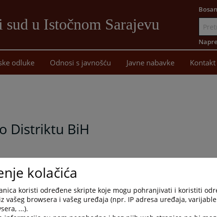
Bosan
i sud u Istočnom Sarajevu
Idi
na
Napre
sadržaj
ske odluke
Odnosi s javnošću
Javne nabavke
Kontakt
 Distriktu BiH
enje kolačića
nica koristi određene skripte koje mogu pohranjivati i koristiti od
iz vašeg browsera i vašeg uređaja (npr. IP adresa uređaja, varijable 
era, ...).
e koje nemaju razvijene web stranice u okviru pravosudnog web