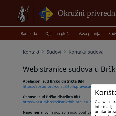
Okružni privredn
Rad suda
Oglasna ploča
Vaša pitanja
Sud
Kontakt
Sudovi
Kontakti sudova
Web stranice sudova u Brčko
Apelacioni sud Brčko distrikta BiH
https://apsud-brckodistriktbih.pravosudje.ba
Korišt
Osnovni sud Brčko distrikta BiH
Ova web stra
https://ossud-brckodistriktbih.pravosudje.ba
informacije 
unutar brows
Napomena:
ovim popisom nisu obuhvaćene institucij