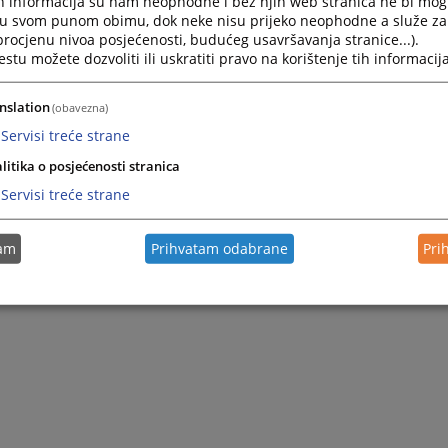
h informacija su nam neophodne i bez njih web stranica ne bi mog
i u svom punom obimu, dok neke nisu prijeko neophodne a služe z
 procjenu nivoa posjećenosti, budućeg usavršavanja stranice...).
tu možete dozvoliti ili uskratiti pravo na korištenje tih informacija
nslation
(obavezna)
Servisi treće strane
litika o posjećenosti stranica
Servisi treće strane
tam
Prihvatam odabrane
Pri