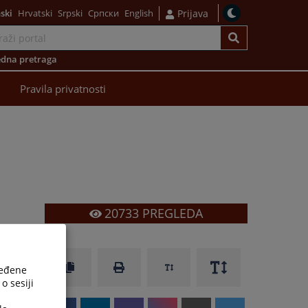
ski
Hrvatski
Srpski
Српски
English
Prijava
dna pretraga
Pravila privatnosti
20733
PREGLEDA
ređene
o sesiji