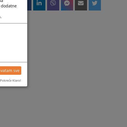
la
a dodatne
.
hvatam sve
Pokreće Klaro!