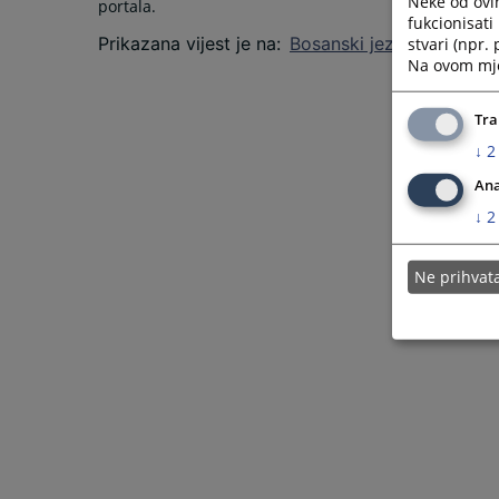
Neke od ovi
portala.
fukcionisat
Prikazana vijest je na
:
Bosanski jezik
stvari (npr.
Na ovom mjes
Tra
↓
2
Ana
↓
2
Ne prihva